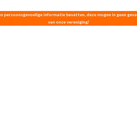
 persoonsgevoelige informatie bevatten, deze mogen in geen geval 
van onze vereniging!
Zoek
naar:
Zoek
naar: