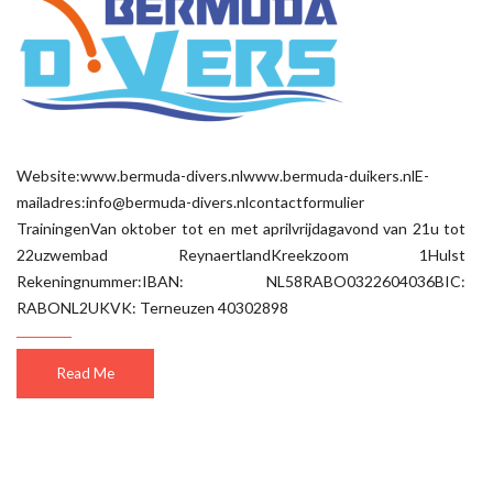
Website:www.bermuda-divers.nlwww.bermuda-duikers.nlE-
mailadres:info@bermuda-divers.nlcontactformulier
TrainingenVan oktober tot en met aprilvrijdagavond van 21u tot
22uzwembad ReynaertlandKreekzoom 1Hulst
Rekeningnummer:IBAN: NL58RABO0322604036BIC:
RABONL2UKVK: Terneuzen 40302898
Read Me