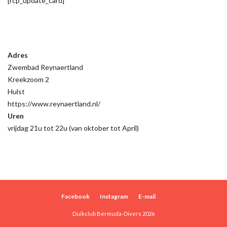
[rcp_update_card]
Adres
Zwembad Reynaertland
Kreekzoom 2
Hulst
https://www.reynaertland.nl/
Uren
vrijdag 21u tot 22u (van oktober tot April)
Facebook
Instagram
E-mail
Duikclub Bermuda-Divers 2026