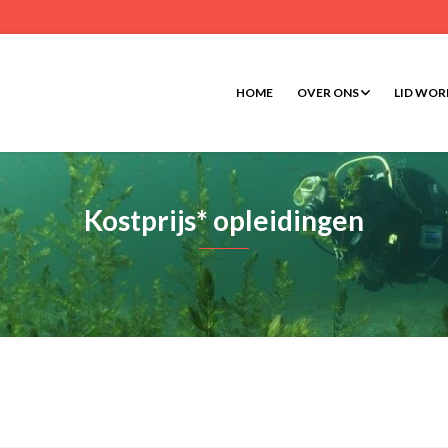
HOME
OVER ONS
LID WO
Kostprijs* opleidingen