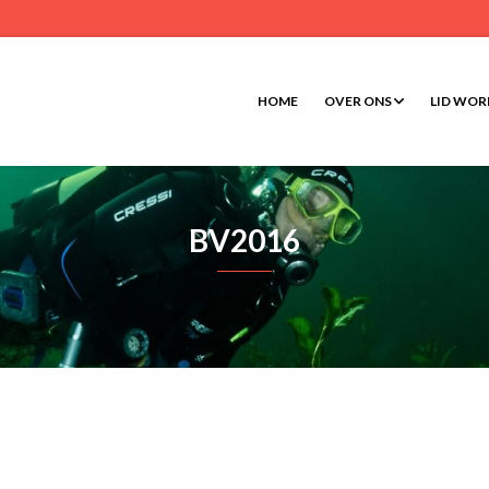
HOME
OVER ONS
LID WO
BV2016