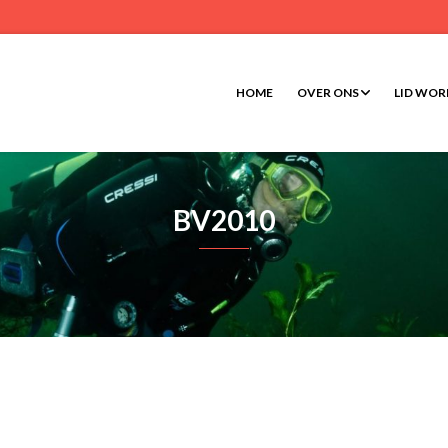
HOME
OVER ONS
LID WO
BV2010