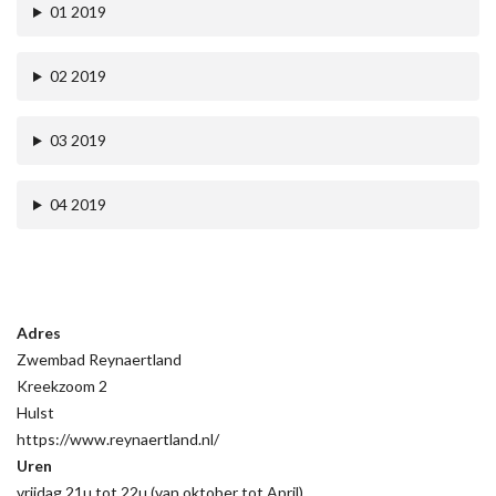
01 2019
02 2019
03 2019
04 2019
Adres
Zwembad Reynaertland
Kreekzoom 2
Hulst
https://www.reynaertland.nl/
Uren
vrijdag 21u tot 22u (van oktober tot April)